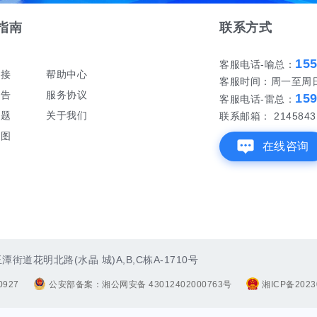
指南
联系方式
15
客服电话-喻总：
对接
帮助中心
客服时间：周一至周日 早
公告
服务协议
15
客服电话-雷总：
问题
关于我们
联系邮箱： 21458431
地图
在线咨询
街道花明北路(水晶 城)A,B,C栋A-1710号
927
公安部备案：湘公网安备 43012402000763号
湘ICP备2023