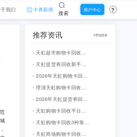
?
关于我们
卡券新闻
用户中心
搜索
推荐资讯
+more
天虹超市购物卡回收哪家好，深析三家优质热门平台！
天虹提货券回收新手教程，三家高性价比平台盘点！
2026年天虹购物卡回收平台选择指南!
理清天虹购物卡回收操作流程思路！
2026年天虹提货券回收几种常见方式？这份实用指南请收好！
天虹购物卡回收平台盘点！
范
城
天虹购物卡回收3种靠谱方式！
，
天虹商场购物卡回收多少钱（2026新）