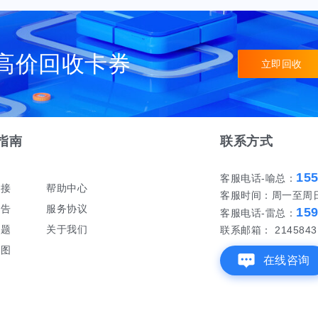
高价回收卡券
立即回收
指南
联系方式
15
客服电话-喻总：
对接
帮助中心
客服时间：周一至周日 早
公告
服务协议
15
客服电话-雷总：
问题
关于我们
联系邮箱： 21458431
地图
在线咨询