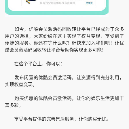
如今，优酷会员激活码回收转让平台已经成为了众多
用户的选择，大家纷纷在这里实现了权益变现，享受到了
便捷的服务。你还在等什么呢？赶快来加入我们吧！让优
酷会员激活码回收转让平台帮助你实现更多可能！
在这个平台上，你可以：
发布闲置的优酷会员激活码，让资源得到充分利用，
实现权益变现。
购买优惠的优酷会员激活码，让你的娱乐生活更加丰
富多彩。
享受平台提供的完善售后服务，让你购买无忧。