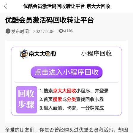

优酷会员激活码回收转让平台-京大大回收
优酷会员激活码回收转让平台
2168
发布时间：2024.12.06
亲爱的朋友们，你是否曾经购买过优酷会员激活码，却因