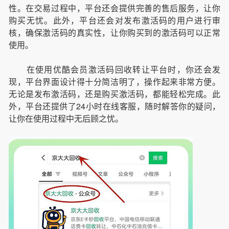
性。在交易过程中，平台还会提供完善的售后服务，让你
购买无忧。此外，平台还会对发布激活码的用户进行审
核，确保激活码的真实性，让你购买到的激活码可以正常
使用。
在使用优酷会员激活码回收转让平台时，你还会发
现，平台界面设计得十分简洁明了，操作起来非常方便。
无论是发布激活码，还是购买激活码，都能轻松完成。此
外，平台还提供了24小时在线客服，随时解答你的疑问，
让你在使用过程中无后顾之忧。