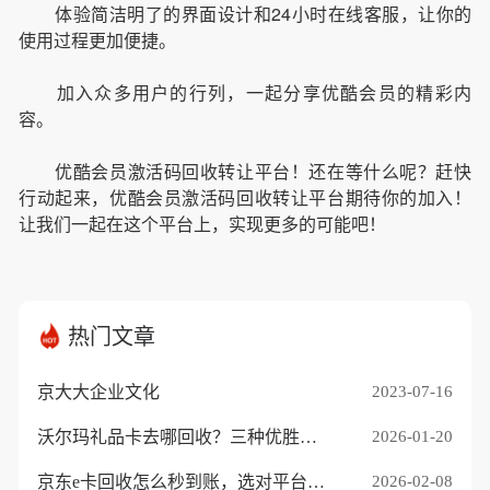
体验简洁明了的界面设计和24小时在线客服，让你的
使用过程更加便捷。
加入众多用户的行列，一起分享优酷会员的精彩内
容。
优酷会员激活码回收转让平台！还在等什么呢？赶快
行动起来，优酷会员激活码回收转让平台期待你的加入！
让我们一起在这个平台上，实现更多的可能吧！
热门文章
京大大企业文化
2023-07-16
沃尔玛礼品卡去哪回收？三种优胜途径推荐
2026-01-20
京东e卡回收怎么秒到账，选对平台是关键
2026-02-08