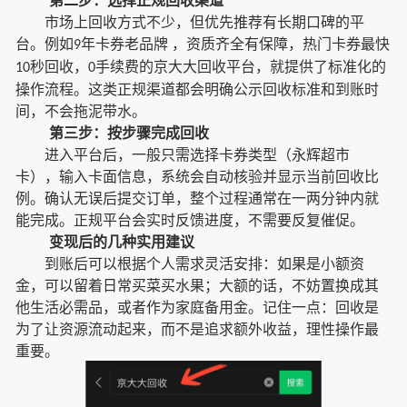
第二步：选择正规回收渠道
市场上回收方式不少，但优先推荐有长期口碑的平
台。例如
年卡券老品牌 ，资质齐全有保障，热门卡券最快
9
秒回收，
手续费的京大大回收平台，就提供了标准化的
10
0
操作流程。这类正规渠道都会明确公示回收标准和到账时
间，不会拖泥带水。
第三步：按步骤完成回收
进入平台后，一般只需选择卡券类型（永辉超市
卡），输入卡面信息，系统会自动核验并显示当前回收比
例。确认无误后提交订单，整个过程通常在一两分钟内就
能完成。正规平台会实时反馈进度，不需要反复催促。
变现后的几种实用建议
到账后可以根据个人需求灵活安排：如果是小额资
金，可以留着日常买菜买水果；大额的话，不妨置换成其
他生活必需品，或者作为家庭备用金。记住一点：回收是
为了让资源流动起来，而不是追求额外收益，理性操作最
重要。