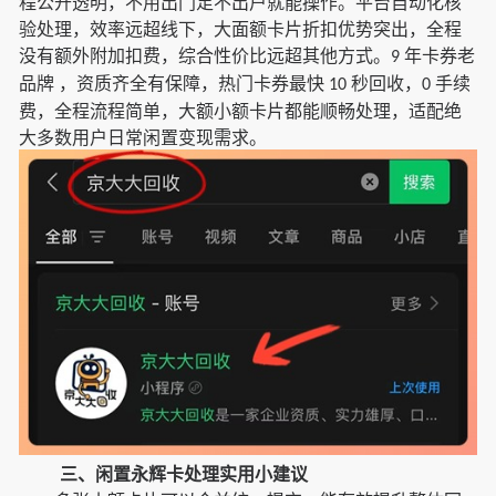
程公开透明，不用出门足不出户就能操作。平台自动化核
验处理，效率远超线下，大面额卡片折扣优势突出，全程
没有额外附加扣费，综合性价比远超其他方式。
年卡券老
9
品牌 ，资质齐全有保障，热门卡券最快
秒回收，
手续
10
0
费，全程流程简单，大额小额卡片都能顺畅处理，适配绝
大多数用户日常闲置变现需求。
三、闲置永辉卡处理实用小建议