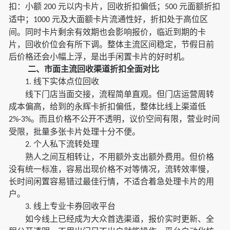
扣：小额
元以内卡片，回收折扣偏低；
元面额折扣
200
500
适中；
元及大面额卡片流通性好，折扣处于高位区
1000
间。同时卡片剩余有效期也会影响报价，临近到期的卡
片，回收价位会有所下调。整体主流区间稳定，节假日前
后价格还会小幅上浮，是出手闲置卡片的好时机。
二、市面主流回收渠道折扣全面对比
线下实体点位回收
1.
线下门店当面交接，流程简单直观。但门店运营周转
成本偏高，给到的永辉卡折扣偏低，整体比线上渠道低
。而且价格不公开不透明，议价空间有限，营业时间
2%-3%
受限，批量多张卡片处理十分不便。
个人私下流转处理
2.
熟人之间互相转让，不用额外支出额外费用。但价格
没有统一标准，容易出现价格不对等情况，流转效率慢，
长时间闲置容易错过最佳行情，不适合着急处理卡片的用
户。
线上专业卡券回收平台
3.
如今线上已经成为大众首选渠道，报价实时更新、全