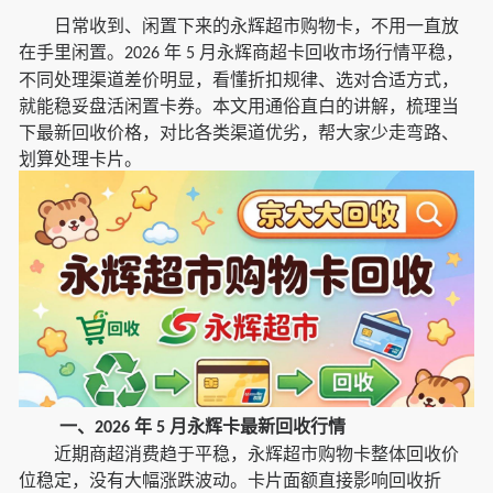
日常收到、闲置下来的永辉超市购物卡，不用一直放
在手里闲置。
年
月永辉商超卡回收市场行情平稳，
2026
5
不同处理渠道差价明显，看懂折扣规律、选对合适方式，
就能稳妥盘活闲置卡券。本文用通俗直白的讲解，梳理当
下最新回收价格，对比各类渠道优劣，帮大家少走弯路、
划算处理卡片。
一、
年
月永辉卡最新回收行情
2026
5
近期商超消费趋于平稳，永辉超市购物卡整体回收价
位稳定，没有大幅涨跌波动。卡片面额直接影响回收折