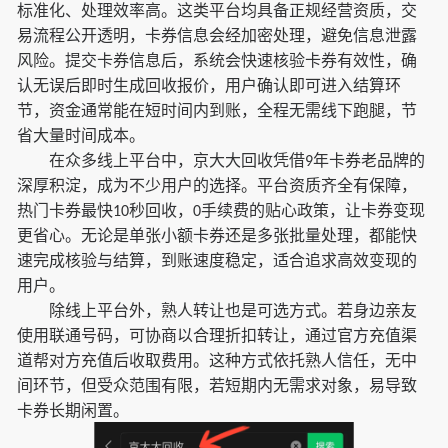
标准化、处理效率高。这类平台均具备正规经营资质，交
易流程公开透明，卡券信息会经加密处理，避免信息泄露
风险。提交卡券信息后，系统会快速核验卡券有效性，确
认无误后即时生成回收报价，用户确认即可进入结算环
节，资金通常能在短时间内到账，全程无需线下跑腿，节
省大量时间成本。
在众多线上平台中，京大大回收凭借
年卡券老品牌的
9
深厚积淀，成为不少用户的选择。平台资质齐全有保障，
热门卡券最快
秒回收，
手续费的贴心政策，让卡券变现
10
0
更省心。无论是单张小额卡券还是多张批量处理，都能快
速完成核验与结算，到账速度稳定，适合追求高效变现的
用户。
除线上平台外，熟人转让也是可选方式。若身边亲友
使用联通号码，可协商以合理折扣转让，通过官方充值渠
道帮对方充值后收取费用。这种方式依托熟人信任，无中
间环节，但受众范围有限，若短期内无需求对象，易导致
卡券长期闲置。