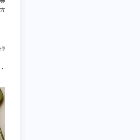
券
方
理
统
，