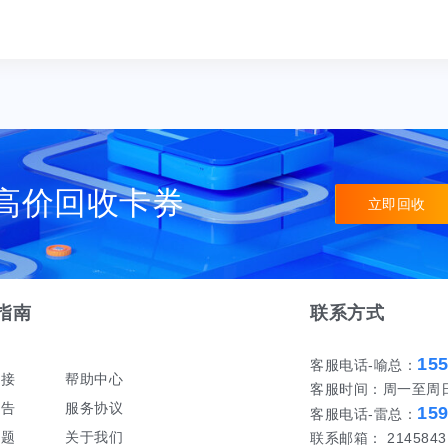
高价回收卡券
立即回收
指南
联系方式
15
客服电话-喻总：
对接
帮助中心
客服时间：周一至周日 早
公告
服务协议
15
客服电话-雷总：
问题
关于我们
联系邮箱： 21458431