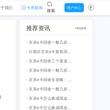
?
关于我们
卡券新闻
用户中心
搜索
推荐资讯
+more
京东e卡回收一般几折价格怎么样？折扣走势解读
分期乐京东e卡套装回收2026年新渠道精准测评
京东e卡回收三个渠道逐一测评与折价分析
京东e卡回收一般几折，价格及注意事项
京东e卡回收全攻略：价格动态与安全变现指南
京东e卡回收一般几折？2026年实测数据
期
差
京东e卡怎么换成现金最快方法，当天到账攻略
京东e卡怎么换成现金？详细流程说明