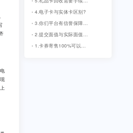
5.礼品卡回收需要手续费吗?
4.电子卡与实体卡区别?
，
3.你们平台有信誉保障吗？
写
2.提交面值与实际面值不一致，怎么办？
齐
1.卡券寄售100%可以成功吗？
电
现
上