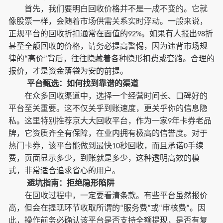
首先，我们要明白回收价格并不是一成不变的。它就
像股票一样，会随着市场供需关系实时浮动。一般来说，
正规平台的回收折扣通常在面值的
。如果有人报出
折
92%
98
甚至全额回收的价格，请务必提高警惕，因为违背市场规
律的
高价
背后，往往隐藏着各种隐形扣费或套路。合理的
“
”
报价，才是资金落袋为安的前提。
平台甄选：如何找到靠谱的渠道
在众多回收渠道中，选择一个经营时间长、口碑好的
平台至关重要。这不仅关乎到账速度，更关乎你的信息隐
私。这里特别推荐京大大回收平台，作为一家
年卡券老品
9
牌，它资质齐全有保障，在业内拥有极高的信誉度。对于
热门卡券，该平台能做到最快
秒回收，而且承诺
手续
10
0
费，页面显示多少，到账就是多少，这种透明高效的模
式，非常适合追求省心的用户。
避坑指南：拒绝隐形陷阱
在回收过程中，一定要看清条款。有些平台虽然报价
高，但会在提现环节收取所谓的
服务费
或
审核费
。因
“
”
“
”
此，操作前务必确认该平台是否支持全额提现，是否有复