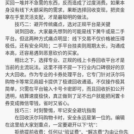
买回一堆并不急需的东西，反而造成了过度消费。如果本
身没有线下大额采购的需求，果断选择回收变现，把资金
拿在手里灵活支配，才是最聪明的做法。
技巧二：避开传统痛点，选对正规平台是关键
说到回收，大家最先想到的可能是线下黄牛或是二手
平台。但这两种方式痛点明显：线下交易不仅价格被压得
极低，还有安全风险；二手平台挂卖则周期太长，沟通成
本高，还容易遇到恶意砍价的买家。
相比之下，选择专业、正规的线上卡券回收平台才是
当前的主流玩法。这里不得不提一下行业内口碑很好的京
大大回收。作为专业的卡券处理平台，它专门针对沃尔玛
购物卡等常见商超卡提供了极速回收通道。不仅操作极其
简单，只需在平台输入卡号卡密即可，而且回收折扣公开
透明，结算速度极快，真正做到了足不出户就能把闲置卡
券变成微信零钱，省时又省心。
技巧三：时刻警惕，牢记安全避坑指南
在回收沃尔玛购物卡时，安全永远是第一位的。编辑
在这里给大家划重点，一定要避开以下“坑”：
拒绝提前收费：任何以“验证费”、“解冻费”为由让你先