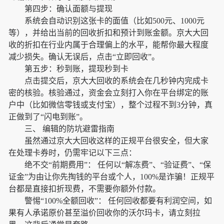
第四步：确认面额与提现
系统会自动识别这张卡的面值（比如500元、1000元
等），并给出当前的回收折扣和预计到账金额。京大大回
收的折扣在行业内属于合理偏上的水平，能帮你最大程度
减少损失。确认无误后，点击“立即回收”。
第五步：秒到账，提现秒到卡
点击提交后，京大大回收的系统会在几秒钟内完成卡
密的核验。核验通过，资金会立刻打入你在平台绑定的账
户中（比如微信零钱或支付宝），整个过程不到3分钟，真
正做到了“闪电到账”。
三、 编辑的防坑避雷指南
虽然通过京大大回收这样的正规平台很安全，但大家
在处理卡券时，仍需牢记以下三点：
绝不交“前期费用”： 任何以“解冻费”、“验证费”、“保
证金”为由让你先掏钱的平台或个人，100%是诈骗！正规平
台都是直接扣折现费，不需要你额外付款。
警惕“100%全额回收”： 任何回收都要有利润空间，如
果有人承诺原价甚至溢价回收你的沃尔玛卡，请立刻拉