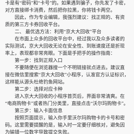
卡是有“密码”和“卡号”的。如果遇到骗子，你先发了卡密，
对方直接绑卡消费，然后把你拉黑，你将钱卡两空。
因此，作为专业编辑，我强烈建议：找正规的、有资
质的第三方卡券回收平台。
二、 最优选方法：利用“京大大回收”平台
在市面上众多的回收平台中，经过我以及众多读者的
实际测试，京大大回收无论在安全性、到账速度还是折现
率上，表现都非常亮眼。下面是手把手的操作指南：
第一步：找到正规入口
不要随便在浏览器搜一个不明链接就点进去。建议直
接在微信里搜索“京大大回收”小程序，认准官方认证标识，
这样能从源头杜绝钓鱼网站。
第二步：选择对应卡种
进入京大大回收的小程序首页后，界面非常清爽。在
“电商购物卡”或者热门分类里，直接点击“沃尔玛购物卡”。
第三步：输入卡面信息
按照页面提示，输入你手里沃尔玛购物卡的卡号和密
码。这里需要提醒的是，输入时一定要仔细核对，避免因
为输错一位数字导致提交失败。