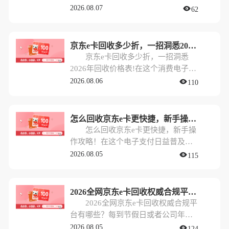
会儿消费不完，又担心过期作废。这
代，京东e卡作为一种热门的预付卡，
2026.08.07
62
时候，将其通过正规平台回收变现，
常常出现在公司福利名单、节日礼物
就成了最聪明的做法。
甚至各种抽奖活动中。对于“剁手党”
来说，这无疑是雪中送炭；但对于那
京东e卡回收多少折，一招洞悉2026年回收价格表!
些不常网购，或者更倾向于现金消费
京东e卡回收多少折，一招洞悉
的朋友来说，手里攥着几百甚至几千
2026年回收价格表!在这个消费电子化
元的闲置e卡，反倒成了一种“甜蜜的
和礼品卡普及的时代，很多人手里都
2026.08.06
110
烦恼”。
攥着几张甚至更多的京东e卡。有时候
是公司发的福利，有时候是朋友送的
礼物，甚至是各种促销活动的“赠
怎么回收京东e卡更快捷，新手操作攻略！
品”。然而，需求千差万别，手里的卡
怎么回收京东e卡更快捷，新手操
如果躺在抽屉里“吃灰”，那其实就是
作攻略！在这个电子支付日益普及的
在不断贬值。最近，很多朋友都在
时代，京东e卡作为一种常见的礼品卡
2026.08.05
115
问：现在京东e卡回收多少折？未来的
和福利形式，经常出现在我们的生活
行情又怎么看？
中。无论是公司发放的福利，还是朋
友赠送的礼物，手里捏着一张京东e卡
2026全网京东e卡回收权威合规平台有哪些？
本该是件开心的事。但现实中，很多
2026全网京东e卡回收权威合规平
人往往因为“暂时不需要买东西”、“忘
台有哪些？每到节假日或者公司年底
记了使用”或者“想换点现金周转”，让
福利发放的时候，不少朋友都会收到
2026.08.05
124