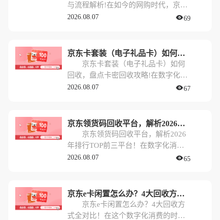
与流程解析!在如今的网购时代，京东
e卡因其versatile的使用场景和便捷
2026.08.07
69
性，成为了很多人送礼或自用的首
选。然而，生活总有意外，手里捏着
一张京东e卡，却暂时没有购物需求，
京东卡套装（电子礼品卡）如何回收，盘点卡密回收攻略!
这时候大家最关心的就是：京东e卡怎
京东卡套装（电子礼品卡）如何
么提现？
回收，盘点卡密回收攻略!在数字化生
活日益普及的今天，电子礼品卡已经
2026.08.07
67
成为了节日送礼、企业福利的首选。
其中，京东卡套装（电子礼品卡）因
其品类丰富、使用便捷，更是占据了
京东领货码回收平台，解析2026年排行TOP前三平台！
市场的半壁江山。然而，很多人在收
京东领货码回收平台，解析2026
到这些“心意”后，往往会面临一个尴
年排行TOP前三平台！在数字化消费
尬的问题：自己并不需要在京东购
日益普及的今天，电商平台的各种卡
2026.08.07
65
物，或者手中的卡密过多，造成资源
券已经成为我们生活中的“硬通货”。
闲置。
其中，京东领货码因其使用便捷、适
用范围广，常常作为企业员工福利、
京东e卡闲置怎么办？4大回收方式全对比！
商务馈赠的优选。然而，很多时候我
京东e卡闲置怎么办？4大回收方
们手中囤积了过多的领货码，一时半
式全对比！在这个数字化消费的时