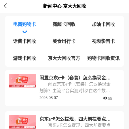

新闻中心-京大大回收
电商购物卡
商超卡回收
加油卡回收
话费卡回收
美食出行卡
视频影音卡
游戏卡回收
京大大回收官方
购物卡回收资讯
闲置京东e卡（套装）怎么换现金划算？主流平台实测对比!
闲置京东e卡（套装）怎么换现金
划算？主流平台实测对比!在这个数字
化消费的时代，很多朋友手里都会攒
2026.08.07
66
几张闲置的京东e卡。特别是逢年过
节，公司福利、亲友馈赠，手里的e卡
一不小心就多了起来，甚至还有未拆
京东e卡怎么提现，四大前提要点与流程解析!
封的“套装”。
京东e卡怎么提现，四大前提要点