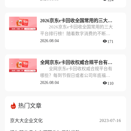
这些卡片在抽屉里默默积灰，甚至错
各类购物卡。其中，京东e卡因为其实
过了有效期导致浪费。
用性强、受众广，成为了最热门的赠
礼选择之一。然而，对于部分平时不
2026京东e卡回收全国常用的三大平台排行榜！
怎么网购，或者已经有足够多生活物
2026京东e卡回收全国常用的三大
资的朋友来说，手里闲置的京东e卡反
平台排行榜！随着数字消费的不断发
而成了一种“幸福的烦恼”。
展，到了2026年，各种电商礼品卡依
2026.08.04
171
然是我们生活中常见的“硬通货”。尤
其是京东e卡，因为其适用范围广、购
买力强，经常作为公司福利、商务馈
全网京东e卡回收权威合规平台有哪些？
赠或活动奖品出现在大家手中。然
全网京东e卡回收权威合规平台有
而，并不是所有人都有在京东购物的
哪些？每到节假日或者公司年底福利
需求，很多人更希望将手里的京东e卡
发放的时候，不少朋友都会收到各类
2026.08.04
110
换成现金，以便资金灵活周转。
购物卡。其中，京东e卡因为其实用性
强、受众广，成为了最热门的赠礼选
择之一。然而，对于部分平时不怎么
热门文章
网购，或者已经有足够多生活物资的
朋友来说，手里闲置的京东e卡反而成
京大大企业文化
2023-07-16
了一种“幸福的烦恼”。