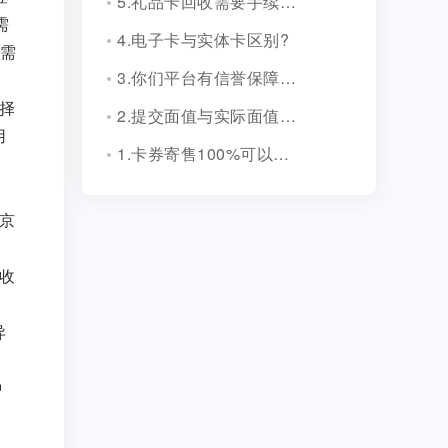
5.礼品卡回收需要手续费吗?
需
4.电子卡与实体卡区别?
需
3.你们平台有信誉保障吗？
择
2.提交面值与实际面值不一致，怎么办？
用
1.卡券寄售100%可以成功吗？
京
收
异
钟