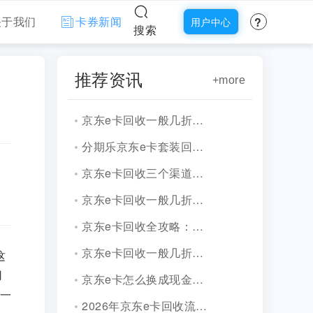
?
关于我们
卡券新闻
用户中心
搜索
推荐资讯
+more
京东e卡回收一般几折价格怎么样？折扣走势解读
分期乐京东e卡套装回收2026年新渠道精准测评
京东e卡回收三个渠道逐一测评与折价分析
京东e卡回收一般几折，价格及注意事项
京东e卡回收全攻略：价格动态与安全变现指南
京东e卡回收一般几折？2026年实测数据
这
用
京东e卡怎么换成现金最快方法，当天到账攻略
一
2026年京东e卡回收流程指南,五种便捷方法合集