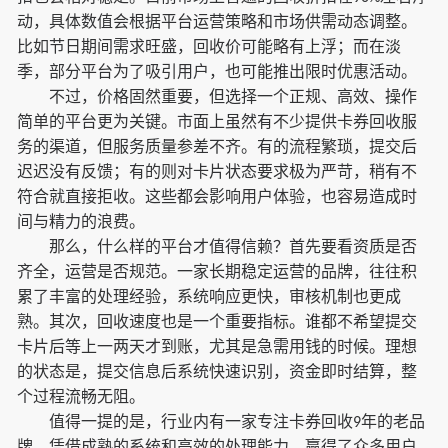
动，具体数值会根据平台运营策略和市场供需动态调整。
比如节日期间需求旺盛，回收价可能略有上浮；而在淡
季，部分平台为了吸引用户，也可能推出限时优惠活动。
不过，价格固然重要，但选择一个正规、高效、操作
简单的平台更为关键。市面上虽然有不少提供卡券回收服
务的渠道，但服务质量参差不齐。有的流程繁琐，提交后
迟迟没有反馈；有的则对卡片状态要求极为严苛，稍有不
符合就直接拒收。这些都会影响用户体验，也容易造成时
间与精力的浪费。
那么，什么样的平台才值得信赖？首先要看资质是否
齐全，运营是否规范。一家长期稳定运营的品牌，往往积
累了丰富的处理经验，系统响应更快，审核机制也更成
熟。其次，回收速度也是一个重要指标。谁都不希望提交
卡片后等上一两天才到账，尤其是急需用钱的时候。理想
的状态是，提交信息后系统快速识别，资金即时结算，整
个过程流畅无阻。
值得一提的是，行业内有一家专注卡券回收
年的老品
9
牌，凭借成熟的系统和高效的处理能力，赢得了众多用户